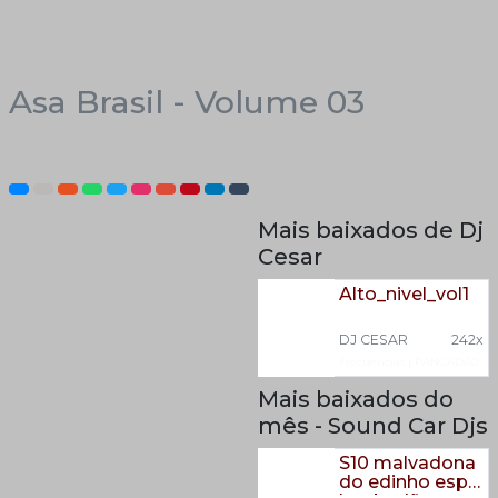
Asa Brasil - Volume 03
Mais baixados de Dj
Cesar
Alto_nivel_vol1
DJ CESAR
242x
Frecuencias
|
PANCADÃO
Mais baixados do
mês - Sound Car Djs
S10 malvadona
do edinho esp