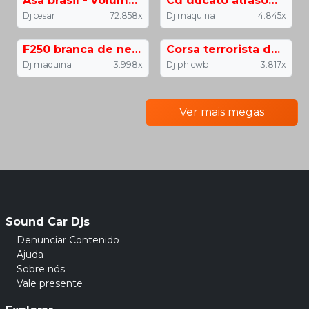
Asa brasil - volume 01
Cd ducato atrasom vol1 dj maquina
Dj cesar
72.858x
Dj maquina
4.845x
F250 branca de nevez vol2 2020
Corsa terrorista do luan vol 1
Dj maquina
3.998x
Dj ph cwb
3.817x
Ver mais megas
Previous
Next
Sound Car Djs
Denunciar Contenido
Ajuda
Sobre nós
Vale presente