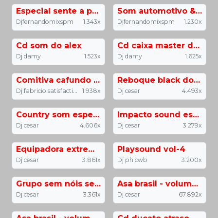
Especial sente a pedrada som automotivo - djfernandomix o produtor do som automotivo
Som automotivo & rebaixados - especial 10 anos djfernandomix_spm
Djfernandomixspm
1.343x
Djfernandomixspm
1.230x
Cd som do alex
Cd caixa master da locura
Dj damy
1.523x
Dj damy
1.625x
Comitiva cafundo jacunda pa
Reboque black do tiziu na bagunça
Dj fabricio satisfaction
1.938x
Dj cesar
4.493x
Country som especial mega funk
Impacto sound esp. fim de ano
Dj cesar
4.606x
Dj cesar
3.279x
Equipadora extreme do eré
Playsound vol-4
Dj cesar
3.861x
Dj ph cwb
3.200x
Grupo sem nóis sem festa vol.4
Asa brasil - volume 04
Dj cesar
3.361x
Dj cesar
67.892x