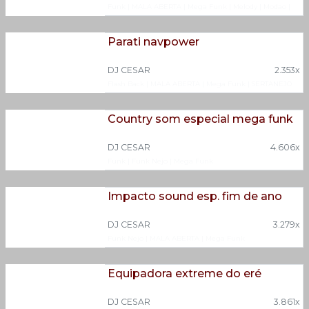
Funk
|
MALA ABERTA
|
Mega Funk
|
Melody
|
Modao
|
Variados
Parati navpower
DJ CESAR
2.353x
Flash Back
|
MALA ABERTA
|
Mega Funk
|
SERTANEJO
Country som especial mega funk
DJ CESAR
4.606x
Funk
|
Funk Nejo
|
Mega Funk
Impacto sound esp. fim de ano
DJ CESAR
3.279x
Funk Nejo
|
MALA ABERTA
|
Mega Funk
Equipadora extreme do eré
DJ CESAR
3.861x