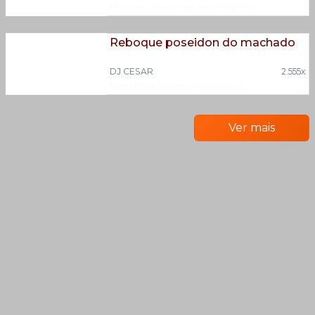
Eletronica
|
Funk
|
Funk Nejo
|
Mega Funk
Reboque poseidon do machado
DJ CESAR
2.555x
Funk
|
MALA ABERTA
|
Racha De Som
Ver mais