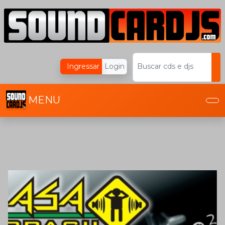
Ingressar
Login
Buscar cds e djs
MENU