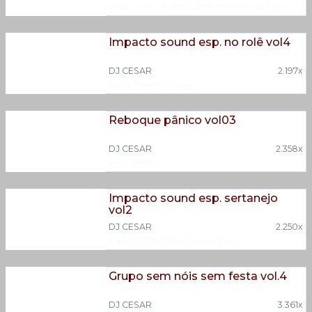
Antiguas Años 95, 2000 a 2010
|
Deep House
|
Funk
|
Funk Nejo
|
MALA ABERTA
|
Mega Funk
|
SERTANEJO
Impacto sound esp. no rolê vol4
DJ CESAR
2.197x
Funk
|
Hip Hop
|
Melody
Reboque pânico vol03
DJ CESAR
2.358x
MALA ABERTA
Impacto sound esp. sertanejo
vol2
DJ CESAR
2.250x
Modao
|
SERTANEJO
|
Sertanejo Raiz
|
Sertanejo Universitario
Grupo sem nóis sem festa vol.4
DJ CESAR
3.361x