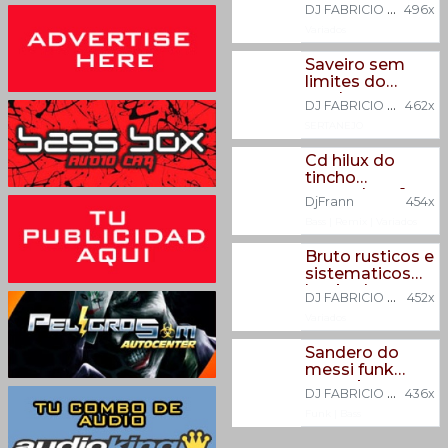
lambadão
DJ FABRICIO SATISFACTION
496x
Variados
Saveiro sem
limites do
matheus esp
DJ FABRICIO SATISFACTION
462x
sertanejo
SERTANEJO
Cd hilux do
tincho
pancadao v1 -
DjFrann
454x
djfrann
Bass
|
Remix
|
Variados
Bruto rusticos e
sistematicos
lambadao
DJ FABRICIO SATISFACTION
452x
Variados
Sandero do
messi funk
mega bass
DJ FABRICIO SATISFACTION
436x
Funk
|
Bass