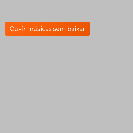
Funk
|
Frecuencias
Ouvir músicas sem baixar