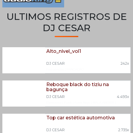
ULTIMOS REGISTROS DE
DJ CESAR
Alto_nivel_vol1
DJ CESAR
242x
Frecuencias
|
PANCADÃO
Reboque black do tiziu na
bagunça
DJ CESAR
4.493x
Eletronica
|
Funk
|
Funk Nejo
|
MALA ABERTA
|
Mega Funk
Top car estética automotiva
DJ CESAR
2.735x