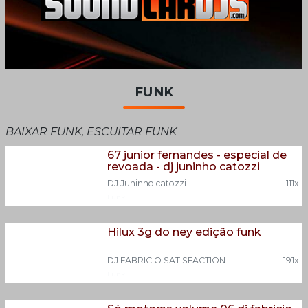
FUNK
BAIXAR FUNK, ESCUITAR FUNK
67 junior fernandes - especial de
revoada - dj juninho catozzi
DJ Juninho catozzi
111x
Funk
Hilux 3g do ney edição funk
DJ FABRICIO SATISFACTION
191x
Funk