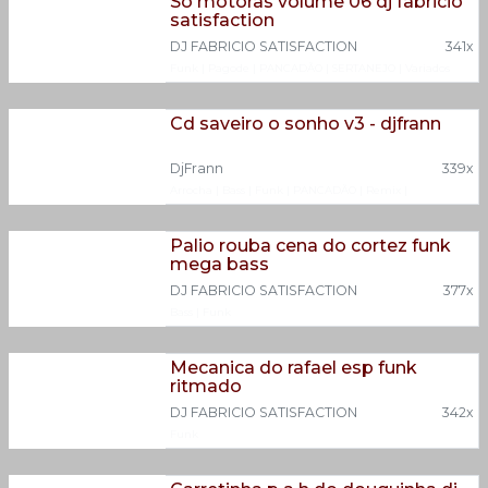
Só motoras volume 06 dj fabricio
satisfaction
DJ FABRICIO SATISFACTION
341x
Funk
|
Pagode
|
PANCADÃO
|
SERTANEJO
|
Variados
Cd saveiro o sonho v3 - djfrann
DjFrann
339x
Arrocha
|
Bass
|
Funk
|
PANCADÃO
|
Remix
|
Sertanejo Internacional
|
Variados
Palio rouba cena do cortez funk
mega bass
DJ FABRICIO SATISFACTION
377x
Bass
|
Funk
Mecanica do rafael esp funk
ritmado
DJ FABRICIO SATISFACTION
342x
Funk