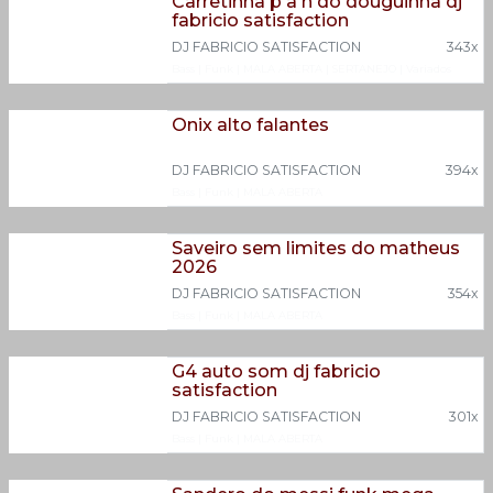
Carretinha p a h do douguinha dj
fabricio satisfaction
DJ FABRICIO SATISFACTION
343x
Bass
|
Funk
|
MALA ABERTA
|
SERTANEJO
|
Variados
Onix alto falantes
DJ FABRICIO SATISFACTION
394x
Bass
|
Funk
|
MALA ABERTA
Saveiro sem limites do matheus
2026
DJ FABRICIO SATISFACTION
354x
Bass
|
Funk
|
MALA ABERTA
G4 auto som dj fabricio
satisfaction
DJ FABRICIO SATISFACTION
301x
Bass
|
Funk
|
MALA ABERTA