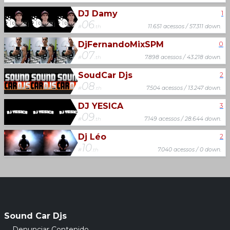
DJ Damy
1
06
#
.th
11.651 acessos / 57.311 down.
DjFernandoMixSPM
0
07
#
.th
7.898 acessos / 43.218 down.
SoudCar Djs
2
08
#
.th
7.504 acessos / 13.247 down.
DJ YESICA
3
09
#
.th
7.149 acessos / 28.644 down.
Dj Léo
2
10
#
.th
7.040 acessos / 0 down.
Previous
Next
Sound Car Djs
Denunciar Contenido