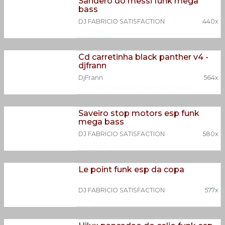
Sandero do messi funk mega
bass
DJ FABRICIO SATISFACTION
440x
Funk
|
Bass
Cd carretinha black panther v4 -
djfrann
DjFrann
564x
Funk
|
Bass
|
Mega Funk
|
Minimal
|
Variados
Saveiro stop motors esp funk
mega bass
DJ FABRICIO SATISFACTION
580x
Bass
|
Funk
Le point funk esp da copa
DJ FABRICIO SATISFACTION
577x
Funk