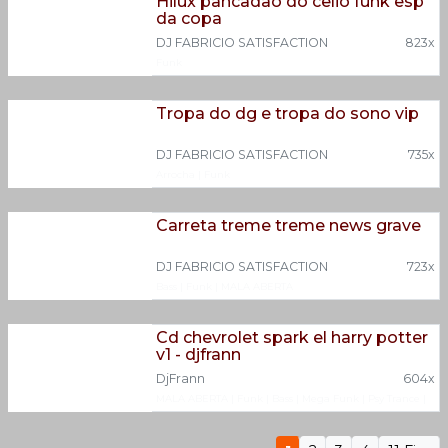
Hilux pancadao do celio funk esp
da copa
DJ FABRICIO SATISFACTION
823x
Funk
Tropa do dg e tropa do sono vip
DJ FABRICIO SATISFACTION
735x
Arrocha
|
Funk
Carreta treme treme news grave
DJ FABRICIO SATISFACTION
723x
Bass
|
Funk
|
MALA ABERTA
Cd chevrolet spark el harry potter
v1 - djfrann
DjFrann
604x
MALA ABERTA
|
Funk
|
Bass
|
Mega Funk
|
Psy Trance
|
Remix
|
Variados