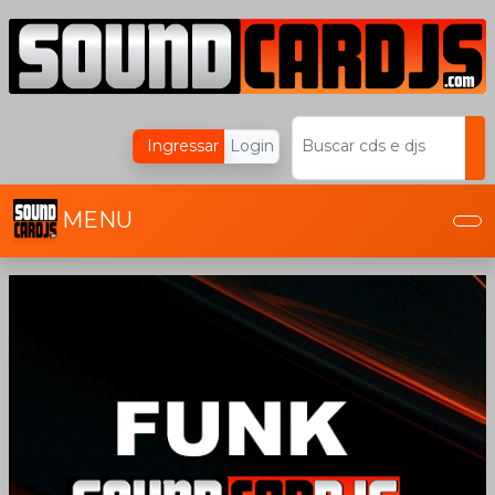
Ingressar
Login
Buscar cds e djs
MENU