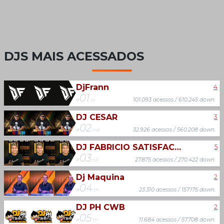
DJS MAIS ACESSADOS
DjFrann
4
01
#
.st
101.093 acessos / 610.245 down.
DJ CESAR
3
02
#
.nd
32.926 acessos / 560.208 down.
DJ FABRICIO SATISFACTION
5
03
#
.rd
27.875 acessos / 270.422 down.
Dj Maquina
2
04
#
.th
23.310 acessos / 157.175 down.
DJ PH CWB
2
05
#
.th
11.684 acessos / 57.708 down.